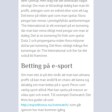
dem i princip. Men idag har det utvecklats något
otroligt. Om man är tillräckligt duktig kan man bli
proffs, antingen som en individ eller som ett lag.
Det beror på vilket spel som man spelar. Stora
pengar kan vinnas i prestigefyllda spelturneringar.
The International är ett exempel på en turnering
där man kan vinna rikligt med pengar om man är
duktig. Det är en turnering för folk som spelar
Dota 2 och prispengarna mäter flera miljoner
dollar per turnering. Det finns väldigt många fler
turneringar än The International och fler lär det
också bli framöver.
Betting på e-sport
Om man inte är på den nivån att man kan utmana
proffs så kan man ändå få en chans att känna sig
delaktig om man bettar på e-sport. Precis som
vanlig sport alltså. Man kan spela på massor av
olika spel och event. Till exempel Overwatch. Det
finns bra guider så som
http://esportbonus.nu/overwatch/
som går
igenom hur man kommer igång.