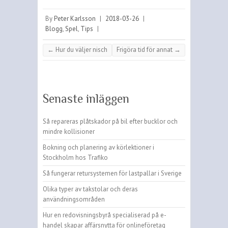
By
Peter Karlsson
|
2018-03-26
|
Blogg
,
Spel
,
Tips
|
←
Hur du väljer nisch
Frigöra tid för annat
→
Senaste inläggen
Så repareras plåtskador på bil efter bucklor och
mindre kollisioner
Bokning och planering av körlektioner i
Stockholm hos Trafiko
Så fungerar retursystemen för lastpallar i Sverige
Olika typer av takstolar och deras
användningsområden
Hur en redovisningsbyrå specialiserad på e-
handel skapar affärsnytta för onlineföretag