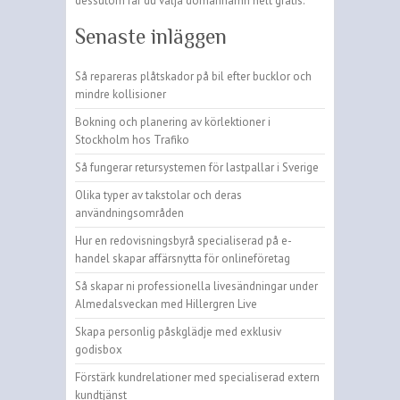
dessutom får du välja domännamn helt gratis.
Senaste inläggen
Så repareras plåtskador på bil efter bucklor och
mindre kollisioner
Bokning och planering av körlektioner i
Stockholm hos Trafiko
Så fungerar retursystemen för lastpallar i Sverige
Olika typer av takstolar och deras
användningsområden
Hur en redovisningsbyrå specialiserad på e-
handel skapar affärsnytta för onlineföretag
Så skapar ni professionella livesändningar under
Almedalsveckan med Hillergren Live
Skapa personlig påskglädje med exklusiv
godisbox
Förstärk kundrelationer med specialiserad extern
kundtjänst