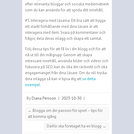
efter relevanta bloggar och sociala mediernätverk
som du kan använda för att sprida ditt innehåll.
#5. Interagera med läsarna: Ett bra sätt att bygga
ett starkt förhållande med dina läsare är att
interagera med dem. Svara på kommentarer och
frågor, dela deras inlägg och skapa ett samtal.
Följ dessa tips för att få liv i din blogg och för att
nå ut till din målgrupp. Genom att skapa
intressant innehåll, använda bilder och videor och
fokusera på SEO, kan du öka din räckvidd och öka
engagemanget från dina läsare. Om du vill trycka
dina inlägga så kan vi tipsa dig att
se detta
exempel
.
By
Diana Persson
|
2023-10-30
|
←
Blogga om din passion för sport – tips för
att komma igång
Därför ska företaget ha en blogg
→