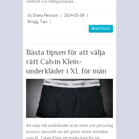
centrum. För många köpare…
By
Diana Persson
|
2024-05-09
|
Blogg
,
Tips
|
Read more
Bästa tipsen för att välja
rätt Calvin Klein-
underkläder i XL för män
Att välja rätt underkläder är en intim och personlig
process, speciellt när det gäller större storlekar
som XL. Calvin Klein, ett märke känt för sin