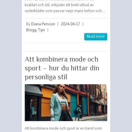
kvalitet och stil, erbjuder ett brett utbud av
underkläder som passar varje mans behov och…
By
Diana Persson
|
2024-04-17
|
Blogg
,
Tips
|
Read more
Att kombinera mode och
sport – hur du hittar din
personliga stil
Att kombinera mode och sport är en trend som